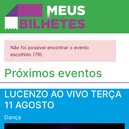
Não foi possivel encontrar o evento
escolhido (79).
Próximos eventos
LUCENZO AO VIVO TERÇA
11 AGOSTO
Dança